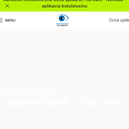
aplikácia botulotoxínu
Očná opti
MENU
Profesionáli
v starostlivosti o Váš zrak
Dlhoročné skúsenosti a odbornosť našich lekárov sú zárukou,
že bude o Vás dobre postarané.