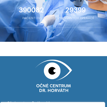
400134
30156
PACIENTOV
VYKONANÝCH OPERÁCIÍ
Očné centrum Dr. Horváth