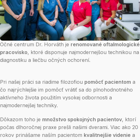
Očné centrum Dr. Horváth je
renomované oftalmologické
pracovisko
, ktoré disponuje najmodernejšou technikou na
diagnostiku a liečbu očných ochorení.
Pri našej práci sa riadime filozofiou
pomôcť pacientom
a
čo najrýchlejšie im pomôcť vrátiť sa do plnohodnotného
aktívneho života použitím vysokej odbornosti a
najmodernejšej techniky.
Dôkazom toho je
množstvo spokojných pacientov
, ktorí
počas dlhoročnej praxe prešli našimi dverami. Viac ako 20
rokov prinášame naším pacientom
kvalitnejšie videnie
a