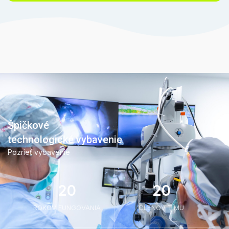
Špičkové
technologické vybavenie
Pozrieť vybavenie
20
20
ROKOV FUNGOVANIA
ČLENOV TÍMU