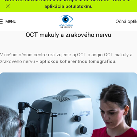
aplikácia botulotoxínu
Očná opti
MENU
OCT makuly a zrakového nervu
V našom očnom centre realizujeme aj OCT a angio OCT makuly a
zrakového nervu –
optickou koherentnou tomografiou
.