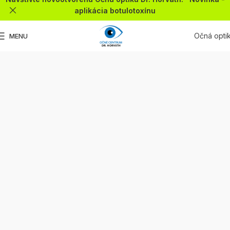
aplikácia botulotoxínu
Očná opti
MENU