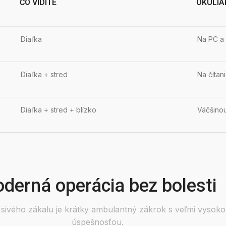
ČO VIDÍTE
OKULIA
Diaľka
Na PC a 
Diaľka + stred
Na čítan
Diaľka + stred + blízko
Väčšino
derná operácia bez bolesti
 sivého zákalu je krátky ambulantný zákrok s veľmi vysok
úspešnosťou.