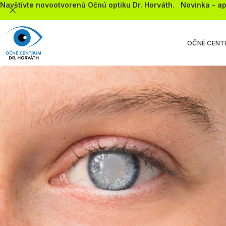
Navštívte novootvorenú Očnú optiku Dr. Horváth.
Novinka - ap
OČNÉ CENT