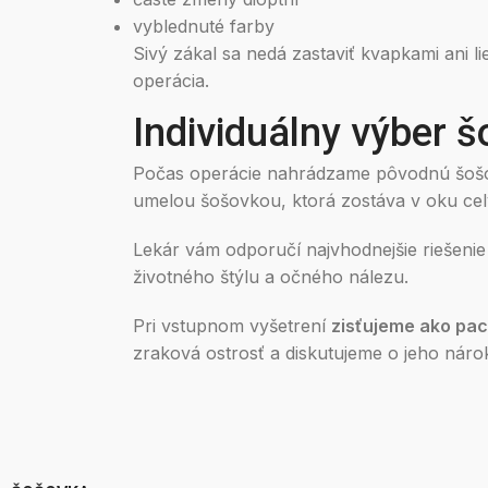
vyblednuté farby
Sivý zákal sa nedá zastaviť kvapkami ani li
operácia.
Individuálny výber 
Počas operácie nahrádzame pôvodnú šo
umelou šošovkou, ktorá zostáva v oku celý
Lekár vám odporučí najvhodnejšie riešeni
životného štýlu a očného nálezu.
Pri vstupnom vyšetrení
zisťujeme ako paci
zraková ostrosť a diskutujeme o jeho nár