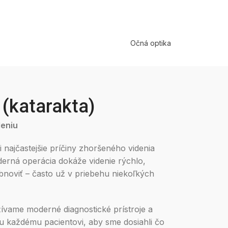
Očná optika
 (katarakta)
deniu
i najčastejšie príčiny zhoršeného videnia
erná operácia dokáže videnie rýchlo,
noviť – často už v priebehu niekoľkých
vame moderné diagnostické prístroje a
ku každému pacientovi, aby sme dosiahli čo