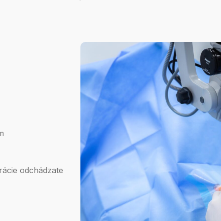
om
erácie odchádzate