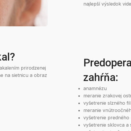
najlepší výsledok vide
kal?
Predopera
akalením prirodzenej
zahŕňa:
e na sietnicu a obraz
anamnézu
meranie zrakovej ostr
vyšetrenie slzného fi
meranie vnútroočného
vyšetrenie predného
vyšetrenie sklovca a s