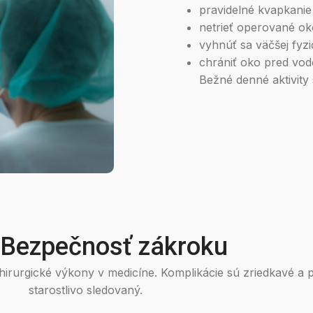
pravidelné kvapkani
netrieť operované o
vyhnúť sa väčšej fyz
chrániť oko pred vo
Bežné denné aktivity
Bezpečnosť zákroku
irurgické výkony v medicíne. Komplikácie sú zriedkavé a pa
starostlivo sledovaný.