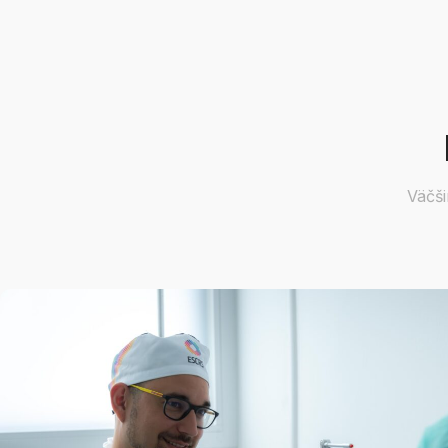
Väčši