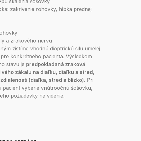
typu skalenia šošovky
oka: zakrivenie rohovky, hĺbka prednej
rohovky
ly a zrakového nervu
ným zistíme vhodnú dioptrickú silu umelej
 pre konkrétneho pacienta. Výsledkom
ho stavu je
predpokladaná zraková
ivého zákalu na diaľku, diaľku a stred,
dialenosti (diaľka, stred a blízko)
. Pri
i pacient vyberie vnútroočnú šošovku,
 jeho požiadavky na videnie.