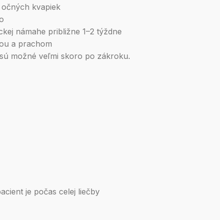
e očných kvapiek
ko
ickej námahe približne 1–2 týždne
dou a prachom
 sú možné veľmi skoro po zákroku.
cient je počas celej liečby