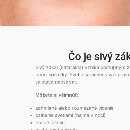
Čo je sivý zá
Sivý zákal (katarakta) vzniká postupným z
očnej šošovky. Svetlo sa nedostáva správn
sa stáva neostrým.
Môžete si všimnúť:
zahmlené alebo rozmazané videnie
oslnenie svetlami (najmä v noci)
horšie čítanie
časté zmeny dioptrií