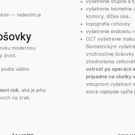
vyšetrenie stupňa a 
vyšetrenie biometrie 
ekmi — riešením je
komory, dĺžka oka...
topografia rohovky
vyšetrenie endotelu 
šošovky
OCT vyšetrenie maku
Biometrickým vyšetre
šovku modernou
vnútroočnej šošovky
 život.
zhodnotenia celkové
e podľa vášho
ostrosť po operácii s
prípadne na všetky vz
vstupnom vyšetrení s
ent vidí
, aká je jeho
ktorá najlepšie spĺňa
okoch na zrak.