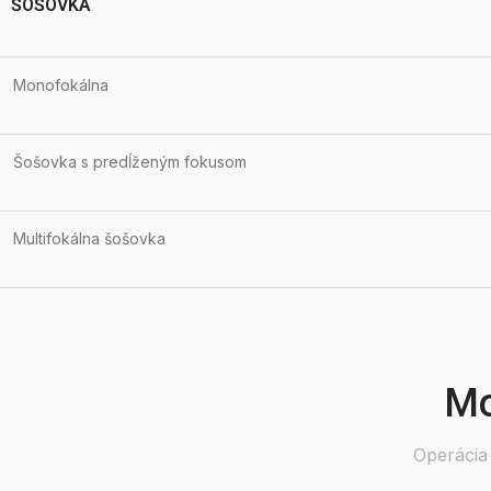
ŠOŠOVKA
Monofokálna
Šošovka s predĺženým fokusom
Multifokálna šošovka
Mo
Operácia