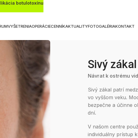
likácia botulotoxínu
RUM
VYŠETRENIA
OPERÁCIE
CENNÍK
AKTUALITY
FOTOGALÉRIA
KONTAKT
Sivý zákal
Návrat k ostrému vi
Sivý zákal patrí medz
vo vyššom veku. Mod
bezpečne a účinne ob
dní.
V našom centre použí
individuálny prístup 