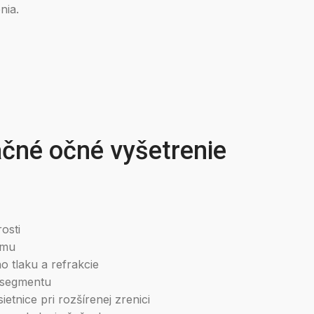
nia.
čné očné vyšetrenie
osti
lmu
 tlaku a refrakcie
 segmentu
ietnice pri rozšírenej zrenici