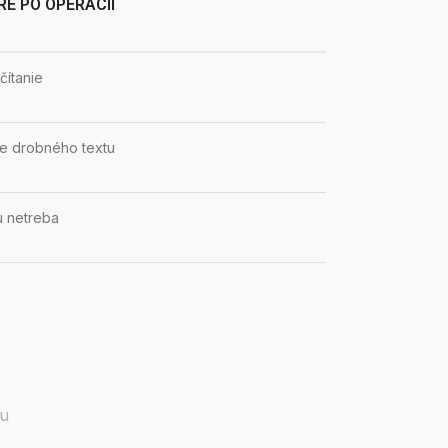
RE PO OPERÁCII
čítanie
ie drobného textu
u netreba
ou